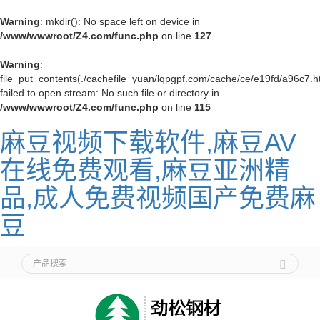
Warning
: mkdir(): No space left on device in
/www/wwwroot/Z4.com/func.php
on line
127
Warning
:
file_put_contents(./cachefile_yuan/lqpgpf.com/cache/ce/e19fd/a96c7.h
failed to open stream: No such file or directory in
/www/wwwroot/Z4.com/func.php
on line
115
麻豆视频下载软件,麻豆AV
在线免费观看,麻豆亚洲精
品,成人免费视频国产免费麻
豆