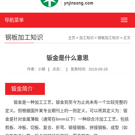
导航菜单
导
航
菜
钢板加工知识
主页
>
加工知识
>
钢板加工知识
>
正文
单
钣金是什么意思
|
|
作者：小钢
点击：
发表时间：2018-09-26
钣金简介
钣金是一种加工工艺，钣金到至今为止尚未有一个比较完整的
定义。但根据国外某专业期刊上的一则定义，可以将其定义为：钣
金是针对金属薄板（通常在6mm以下）一种综合冷加工工艺，包括
剪板、冲板、切板、复合、折弯、铆接钢板、拼接钢板、成型（如