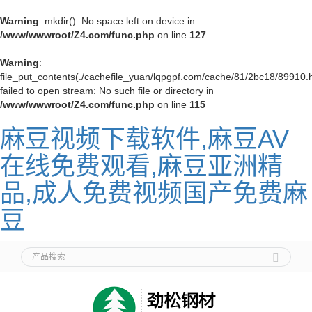
Warning
: mkdir(): No space left on device in
/www/wwwroot/Z4.com/func.php
on line
127
Warning
:
file_put_contents(./cachefile_yuan/lqpgpf.com/cache/81/2bc18/89910.h
failed to open stream: No such file or directory in
/www/wwwroot/Z4.com/func.php
on line
115
麻豆视频下载软件,麻豆AV
在线免费观看,麻豆亚洲精
品,成人免费视频国产免费麻
豆