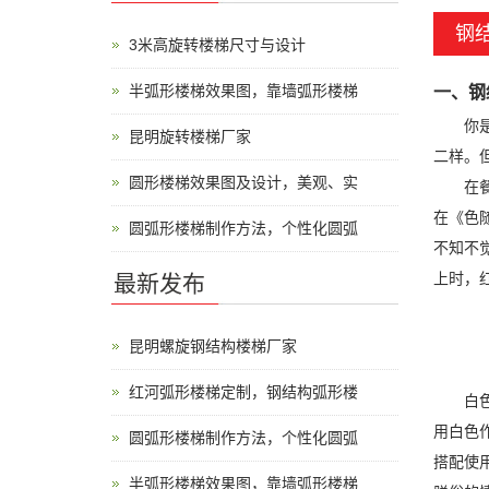
钢
3米高旋转楼梯尺寸与设计
半弧形楼梯效果图，靠墙弧形楼梯
一、钢
你是否
昆明旋转楼梯厂家
二样。
圆形楼梯效果图及设计，美观、实
在餐饮
在《色
圆弧形楼梯制作方法，个性化圆弧
不知不
上时，
最新发布
昆明螺旋钢结构楼梯厂家
红河弧形楼梯定制，钢结构弧形楼
白色是
用白色
圆弧形楼梯制作方法，个性化圆弧
搭配使
半弧形楼梯效果图，靠墙弧形楼梯