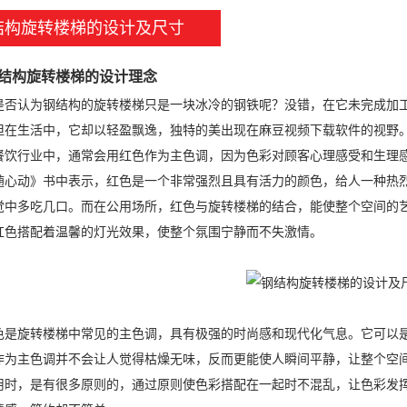
结构旋转楼梯的设计及尺寸
结构旋转楼梯的设计理念
认为钢结构的旋转楼梯只是一块冰冷的钢铁呢？没错，在它未完成加工
但在生活中，它却以轻盈飘逸，独特的美出现在麻豆视频下载软件的视野
行业中，通常会用红色作为主色调，因为色彩对顾客心理感受和生理感
随心动》书中表示，红色是一个非常强烈且具有活力的颜色，给人一种热
觉中多吃几口。而在公用场所，红色与旋转楼梯的结合，能使整个空间的
红色搭配着温馨的灯光效果，使整个氛围宁静而不失激情。
旋转楼梯中常见的主色调，具有极强的时尚感和现代化气息。它可以是
作为主色调并不会让人觉得枯燥无味，反而更能使人瞬间平静，让整个空
用时，是有很多原则的，通过原则使色彩搭配在一起时不混乱，让色彩发