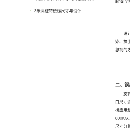
脱俗的
3米高旋转楼梯尺寸与设计
设计是
染、扶
忽视的
二、钢
旋转楼
口尺寸通
梯应用起
800KG
尺寸分