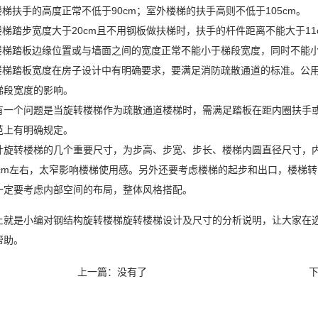
梯扶手的高度正常不低于90cm；室外楼梯的扶手高则不低于105cm。
梯踏步宽度大于20cm且不用钢板做扶梯时，扶手的杆件距离不能大于11
梯踏板边缘位置或与墙面之间的宽度正常不能小于梯段宽度，同时不能小于
梯踏板宽度在房子设计中有明确要求，要满足消防疏散通道的标准。公用
梯段宽度的影响。
个问题是当旋转楼梯作为疏散通道楼梯时，需满足踏板在距内圈扶手或简壁
范上有明确规定。
转楼梯的几个重要尺寸，为步高、步宽、步长、楼梯内圆直径尺寸，内
150cm左右，太窄影响楼梯使用感。另外还要考虑楼梯的起步和出口，楼梯
一定要考虑内部空间的布局，整体风格搭配。
是小编对钢结构旋转楼梯旋转楼梯设计及尺寸的分析说明，让大家在选
帮助。
上一篇：没有了