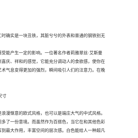
时确实是一块丑铁，其脏兮兮的外表和普通的钢铁别无
。
受能产生一定的影响。一位著名作者莉雅翠丝·艾斯曼
烈喜庆、祥和的感觉，它能充分调动人的食欲感，使你在
艺术气息变得更加的强烈，瞬间吸引人们的注意力。在晚
浪漫惬意的欧式风格，也可以是端庄大气的中式风格。
间多了一份意境。而虽然作为百搭色，当它在和其他色彩
挥到最大作用，丰富空间的层次感。白色能给人一种超凡