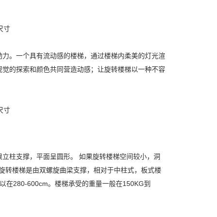
力。一个具有流动感的楼梯，通过楼梯内柔美的灯光渲
视觉的探索和颜色共同营造动感；让旋转楼梯以一种不容
立柱支撑，平面呈圆形。 如果旋转楼梯空间较小，洞
cm。板式旋转楼梯是由双螺旋曲梁支撑，相对于中柱式，板式楼
280-600cm。楼梯承受的重量一般在150KG到