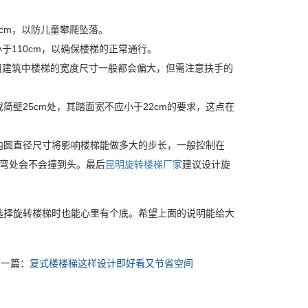
cm，以防儿童攀爬坠落。
110cm，以确保楼梯的正常通行。
建筑中楼梯的宽度尺寸一般都会偏大，但需注意扶手的
25cm处，其踏面宽不应小于22cm的要求，这点在
圆直径尺寸将影响楼梯能做多大的步长，一般控制在
转弯处会不会撞到头。最后
昆明旋转楼梯厂家
建议设计旋
择旋转楼梯时也能心里有个底。希望上面的说明能给大
下一篇：
复式楼楼梯这样设计即好看又节省空间