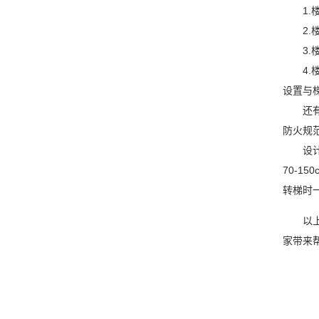
1.楼
2.楼
3.楼
4.楼
设置与
还有一
防火规
设计旋
70-
转梯时
以上就
家带来