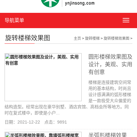
导航菜单
导
航
菜
旋转楼梯效果图
主页
>
旋转楼梯
>
旋转楼梯效果图
>
单
圆形楼梯效果图及
设计，美观、实用
有创意
楼梯是连接建筑空间常
用的基本结构，时尚且
设计感满满的弧形楼梯
是一款极受大众偏爱的
结构造型。经常出现在豪华别墅、酒店宾馆、高档会所等地方。同
时在复式楼中，即使是小户...
日期：2021-12-22 点击：9891
半弧形楼梯效果