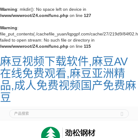
Warning
: mkdir(): No space left on device in
/www/wwwroot/Z4.com/func.php
on line
127
Warning
:
file_put_contents(./cachefile_yuan/lqpgpf.com/cache/27/219d9/84f02.h
failed to open stream: No such file or directory in
/www/wwwroot/Z4.com/func.php
on line
115
麻豆视频下载软件,麻豆AV
在线免费观看,麻豆亚洲精
品,成人免费视频国产免费麻
豆