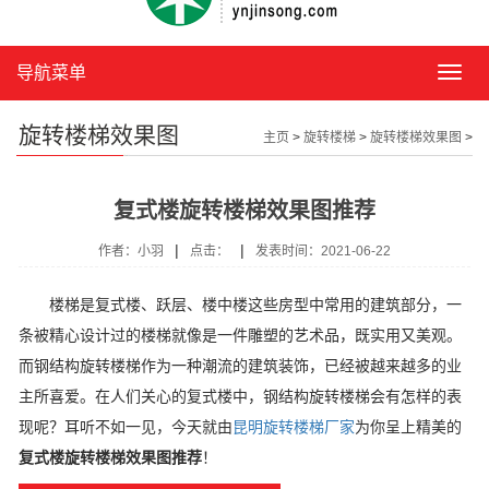
导航菜单
导
航
菜
旋转楼梯效果图
主页
>
旋转楼梯
>
旋转楼梯效果图
>
单
复式楼旋转楼梯效果图推荐
|
|
作者：小羽
点击：
发表时间：2021-06-22
楼梯是复式楼、跃层、楼中楼这些房型中常用的建筑部分，一
条被精心设计过的楼梯就像是一件雕塑的艺术品，既实用又美观。
而钢结构旋转楼梯作为一种潮流的建筑装饰，已经被越来越多的业
主所喜爱。在人们关心的复式楼中，钢结构旋转楼梯会有怎样的表
现呢？耳听不如一见，今天就由
昆明旋转楼梯厂家
为你呈上精美的
复式楼旋转楼梯效果图推荐
！