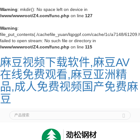
Warning
: mkdir(): No space left on device in
/www/wwwroot/Z4.com/func.php
on line
127
Warning
:
file_put_contents(./cachefile_yuan/lqpgpf.com/cache/1c/a7148/61209.h
failed to open stream: No such file or directory in
/www/wwwroot/Z4.com/func.php
on line
115
麻豆视频下载软件,麻豆AV
在线免费观看,麻豆亚洲精
品,成人免费视频国产免费麻
豆